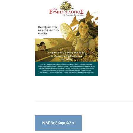
Post
ΝΛΕ8εξώφυλλο
navigation