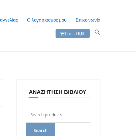
αγγελίας
Ο λογαριασμός μου
Επικοινωνία
0 items-
€
0,00
ΑΝΑΖΉΤΗΣΗ ΒΙΒΛΊΟΥ
Αναζήτηση
για:
Search