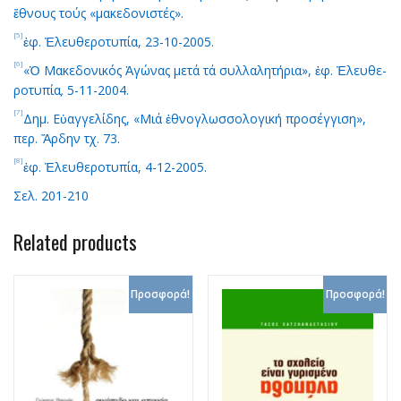
ἔθνους τούς «μακεδονιστές».
[5]
ἐφ. Ἐ­λευ­θε­ρο­τυ­πί­α, 23-10-2005.
[6]
«Ὁ Μα­κε­δο­νι­κός Ἀ­γώ­νας με­τά τά συλ­λα­λη­τή­ρια», ἐφ. Ἐ­λευ­θε­
ρο­τυ­πί­α
,
5-11-2004.
[7]
Δημ. Εὐ­αγ­γε­λί­δης, «Μιά ἐ­θνο­γλωσ­σο­λο­γι­κή προ­σέγ­γι­ση»,
περ. Ἄρ­δην τχ. 73.
[8]
ἐφ. Ἐ­λευ­θε­ρο­τυ­πί­α, 4-12-2005.
Σελ. 201-210
Related products
Προσφορά!
Προσφορά!