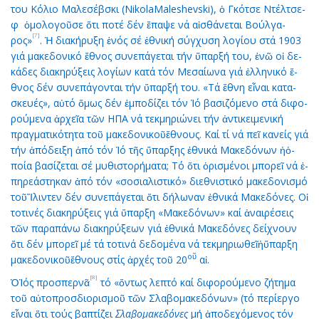
του Κό­λιο Μα­λε­σέβ­σκι (NikolaMaleshevski), ὁ Γκό­τσε Ντέλ­τσε­
φ ὁ­μο­λο­γοῦ­σε ὅ­τι πο­τέ δέν ἔ­πα­ψε νά αἰ­σθά­νε­ται Βούλ­γα­
[7]
ρος»
. Ἡ δι­α­κή­ρυ­ξη ἑ­νός σέ ἐ­θνι­κή σύγ­χυ­ση λο­γί­ου στά 1903
γιά μα­κε­δο­νι­κό ἔ­θνος συ­νε­πά­γε­ται τήν ὕ­παρ­ξή του, ἐ­νῶ οἱ δε­
κά­δες δι­α­κη­ρύ­ξεις λο­γί­ων κα­τά τόν Με­σαί­ω­να γιά ἑλ­λη­νι­κό ἔ­
θνος δέν συ­νε­πά­γον­ται τήν ὕ­παρ­ξή του. «Τά ἔ­θνη εἶ­ναι κα­τα­
σκευ­ές», αὐ­τό ὅ­μως δέν ἐμ­πο­δί­ζει τόν Ἰ­ό βα­σι­ζό­με­νο στά δι­φο­
ρού­με­να ἀρ­χεῖ­α τῶν ΗΠΑ νά τε­κμη­ρι­ώ­νει τήν ἀν­τι­κει­με­νι­κή
πραγ­μα­τι­κό­τη­τα τοῦ μα­κε­δο­νι­κοῦἔ­θνους. Καί τί νά πεῖ κα­νείς γιά
τήν ἀ­πό­δει­ξη ἀ­πό τόν Ἰ­ό τῆς ὕ­παρ­ξης ἐ­θνι­κά Μα­κε­δό­νων ἡὁ­
ποί­α βα­σί­ζε­ται σέ μυ­θι­στο­ρή­μα­τα; Τό ὅ­τι ὁ­ρι­σμέ­νοι μπο­ρεῖ νά ἐ­
πη­ρε­ά­στη­καν ἀ­πό τόν «σο­σι­α­λι­στι­κό» δι­ε­θνι­στι­κό μα­κε­δο­νι­σμό
τοῦἼ­λιν­τεν δέν συ­νε­πά­γε­ται ὅ­τι δή­λω­ναν ἐ­θνι­κά Μα­κε­δό­νες. Οἱ
το­τι­νές δι­α­κη­ρύ­ξεις γιά ὕ­παρ­ξη «Μα­κε­δό­νων» καί ἀ­ναι­ρέ­σεις
τῶν πα­ρα­πά­νω δι­α­κη­ρύ­ξε­ων γιά ἐ­θνι­κά Μα­κε­δό­νες δεί­χνουν
ὅ­τι δέν μπο­ρεῖ μέ τά το­τι­νά δε­δο­μέ­να νά τε­κμη­ρι­ω­θεῖἡὕ­παρ­ξη
ο
ῦ
μα­κε­δο­νι­κοῦἔ­θνους στίς ἀρ­χές τοῦ 20
αἰ.
[8]
ὉἸ­ός προ­σπερ­νᾶ
τό «ὄν­τως λε­πτό καί δι­φο­ρού­με­νο ζή­τη­μα
τοῦ αὐ­το­προσ­δι­ο­ρι­σμοῦ τῶν Σλα­βο­μα­κε­δό­νων» (τό πε­ρί­ερ­γο
εἶ­ναι ὅ­τι τούς βα­πτί­ζει
Σλα­βο­μα­κε­δό­νες
μή ἀ­πο­δε­χό­με­νος τόν