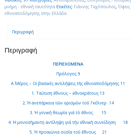
εθνοαποδόμησης
μνήμη - εθνική ταυτότητα
Ετικέτες:
Γιάννης Ταχόπουλος
,
Όψεις
στην
εθνοαποδόμησης στην Ελλάδα
Ελλάδα
quantity
Περιγραφή
Περιγραφή
ΠΕΡΙΕΧΟΜΕΝΑ
Πρόλογος 9
Α΄ Μέρος – Οἱ βασικές ἀντιλήψεις τῆς ἐθνοαποδόμησης 11
1. Ταύτιση ἔθνους – ἐθνο­κράτους 13
2. Ἡ ἀνεπάρκεια τῶν ὁρισμῶν τοῦ Γκέλνερ 14
3. Ἡ γενική θεωρία γιά τό ἔθνος 15
4. Ἡ μονοσήμαντη ἀντίληψη γιά τήν ἐθνική συνείδηση 18
5. Ἡ προαιώνια οὐσία τοῦ ἔθνους 21