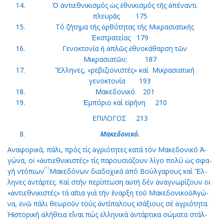
Ὁ ἀντιεθνικισμός ὡς ἐθνικισμός τῆς ἀπέναντι
πλευρᾶς 175
Τό ζήτημα τῆς ὀρθότητας τῆς Μικρασιατικῆς
Ἐκστρατείας 179
Γενοκτονία ἤ ἁπλῶς ἐθνοκάθαρση τῶν
Μικρασιατῶν; 187
Ἕλληνες, «ρεβιζιονιστές» καί Μικρασιατική
γενοκτονία 193
Μακεδονικό 201
Ἐμπόριο καί εἰρήνη 210
ΕΠΙΛΟΓΟΣ 213
Μα­κε­δο­νι­κό.
Aνα­φο­ρι­κά, πά­λι, πρός τίς ἀ­γρι­ό­τη­τες κα­τά τόν Μα­κε­δο­νι­κό Ἀ­
γώ­να, οἱ «ἀν­τι­ε­θνι­κι­στές» τίς πα­ρου­σιά­ζουν λί­γο πο­λύ ὡς σφα­
[1]
γή ντό­πι­ων
Μα­κε­δό­νων δι­α­δο­χι­κά ἀ­πό Βούλ­γα­ρους καί Ἕλ­
λη­νες ἀν­τάρ­τες. Καί στήν πε­ρί­πτω­ση αὐ­τή δέν ἀ­να­γνω­ρί­ζουν οἱ
«ἀν­τι­ε­θνι­κι­στές» τά αἴ­τια γιά τήν ἔ­ναρ­ξη τοῦ Μα­κε­δο­νι­κοῦἈ­γώ­
να, ἐ­νῶ πά­λι θε­ω­ροῦν τούς ἀν­τί­πα­λους ἰ­σά­ξιους σέ ἀ­γρι­ό­τη­τα.
Ἡἱ­στο­ρι­κή ἀ­λή­θεια εἶ­ναι πώς ἑλ­λη­νι­κά ἀν­τάρ­τι­κα σώ­μα­τα στάλ­