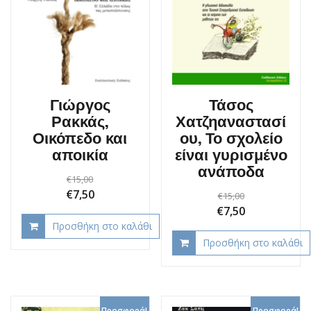
Τάσος
Γιώργος
Χατζηαναστασί
Ρακκάς,
ου, Το σχολείο
Οικόπεδο και
είναι γυρισμένο
αποικία
ανάποδα
€
15,00
Original
Current
€
7,50
€
15,00
Original
Current
€
7,50
price
price
Προσθήκη στο καλάθι
price
price
was:
is:
Προσθήκη στο καλάθι
was:
is:
€15,00.
€7,50.
€15,00.
€7,50.
Προσφορά!
Προσφορά!