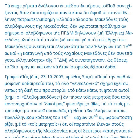
Τά ἐ­πι­χει­ρή­μα­τα ἀ­νά­λο­γου ἐ­πι­πέ­δου ἐκ μέ­ρους τοῦἸ­οῦ συ­νε­χί­
ζον­ται, ὅ­ταν ὑ­πο­στη­ρί­ζε­ται πά­νω-κά­τω ὅ­τι ἀ­φοῦ οἱ το­τι­νοί ἕλ­
λη­νες πα­τρι­ῶ­τες/ἐ­πί­ση­μη Ἑλ­λά­δα κα­λοῦ­σαν Μα­κε­δό­νες τούς
σλα­βό­φω­νους τῆς Μα­κε­δο­νί­ας, δέν ὑ­φί­στα­ται πρό­βλη­μα ἄν
σή­με­ρα οἱ σλα­βό­φω­νοι τῆς ΠΓΔΜ δη­λώ­νουν (μή Ἕλ­λη­νες)
Μα­
κε­δό­νες
, ὡ­σάν αὐ­τά τά δύ­ο («ἡ κα­τα­γω­γή ἀ­πό τούς Ἀρ­χαί­ους
ου
Μα­κε­δό­νες συ­νε­πά­γε­ται ἑλ­λη­νι­κό­τη­τα» τῶν Ἑλ­λή­νων τοῦ 19
αἰ. καί «ἡ κα­τα­γω­γή ἀ­πό τούς Ἀρ­χαί­ους Μα­κε­δό­νες δέν συ­νε­πά­
γε­ται ἑλ­λη­νι­κό­τη­τα» τῆς ΠΓΔΜ) νά συ­νε­πά­γον­ταν, ὡς θέ­σεις,
τό ἴ­διο πράγ­μα, καί σάν νά ἦ­ταν ἱ­στο­ρι­κῶς ἐ­ξί­σου ὀρ­θά.
Γρά­φει ὁἸ­ός (ὅ.π., 23-10-2005, «μύ­θος 5ος»): «Πα­ρά τήν ὀ­φθαλ­
μο­φα­νῆ αὐ­θαι­ρε­σί­α του, τό ὅ­λο “γε­νε­α­λο­γι­κό” σχῆ­μα ἔ­χει συ­
νε­πῶς τή δι­κή του προ­ϊ­στο­ρί­α. Στό κά­τω κά­τω, τί φταῖ­νε αὐ­τοί
[σήμ.: οἱ «Σλα­βο­μα­κε­δό­νες»] ἄν πῆ­ραν τοῖς με­τρη­τοῖς ὅ­σα τούς
κα­νο­ναρ­χοῦ­σαν οἱ “δι­κοί μας” φω­στῆ­ρες;». Ὅ­μως, μέ τό «τοῖς με­
τρη­τοῖς» τρο­πο­ποι­εῖ οὐ­σι­ω­δῶς τή θέ­ση τῶν ἑλ­λή­νων πα­τρι­ω­
ου
ο
ῦ
τῶν/ἑλ­λη­νι­κοῦ κρά­τους τοῦ 19
–ἀρ­χῶν 20
αἰ., ἀ­φοῦὑ­πο­στη­
ρί­ζει (μέ τό «τοῖς με­τρη­τοῖς») ὅ­τι οἱ πα­ρα­πά­νω ἔ­λε­γαν στούς
σλα­βό­φω­νους τῆς Μα­κε­δο­νί­ας πώς οἱ δεύ­τε­ροι «κα­τά­γον­ται ἀ­
πό τούς Ἀρ­χαί­ους Μα­κε­δό­νες ἀλ­λά/καί γι’ αὐ­τό δέν εἶ­ναι Ἕλ­λη­