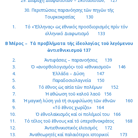
29. Διαμάχη Διαφωτιστῶν – Σκοταδιστῶν; 127
30. Περιπτώσεις παρανόησης τῶν πηγῶν τῆς
Τουρκοκρατίας 130
Τό «Ἕλληνας» ὡς ἐθνικός προσδιορισμός πρίν τόν
ἑλληνικό Διαφωτισμό 133
Β΄ Μέρος – Τά προβλήματα τῆς ἰδεολογίας τοῦ λεγόμενου
ἀντιεθνικισμοῦ 137
Ἀντιφάσεις – παρανοήσεις 139
Ὁ «ἀνορθολογισμός» τοῦ «ἐθνικισμοῦ» 146
Ἑλλάδα – Δύση 147
Παραδοσιολαγνεία 150
Τό ἔθνος ὡς αἰτία τῶν πολέμων 152
Ἡ ἀθώωση τοῦ καλοῦ λαοῦ 156
Ἡ μαγική λύση γιά τή συμφιλίωση τῶν ἐθνῶν 160
«Τό ἔθνος χωρίζει» 164
Ὁ ἐθνολαϊκισμός καί οἱ πολέμιοί του 166
Τό τέλος τοῦ ἔθνους καί τό ὑπερεθνοκράτος 168
Ἀντιεθνικιστικός ἐλιτισμός 172
Ἀναθεωρητές καί παλαιότεροι ἱστορικοί 173