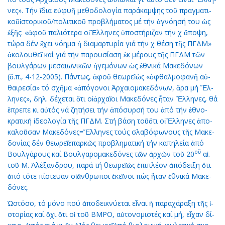
νες». Τήν ἴ­δια εὐ­φυ­ῆ με­θο­δο­λο­γί­α πα­ρά­καμ­ψης τοῦ πραγ­μα­τι­
κοῦἱ­στο­ρι­κοῦ/πο­λι­τι­κοῦ προ­βλή­μα­τος μέ τήν ἀ­γνό­η­σή του ὡς
ἑ­ξῆς: «ἀ­φοῦ πα­λι­ό­τε­ρα οἱἝλ­λη­νες ὑ­πο­στή­ρι­ζαν τήν χ ἄ­πο­ψη,
τώ­ρα δέν ἔ­χει νό­η­μα ἡ δι­α­μαρ­τυ­ρί­α γιά τήν χ θέ­ση τῆς ΠΓΔΜ»
ἀ­κο­λου­θεῖ καί γιά τήν πα­ρου­σί­α­ση ἐκ μέ­ρους τῆς ΠΓΔΜ τῶν
βουλ­γά­ρων με­σαι­ω­νι­κῶν ἡ­γε­μό­νων ὡς ἐ­θνι­κά Μα­κε­δό­νων
(ὅ.π., 4-12-2005). Πάν­τως, ἀ­φοῦ θε­ω­ρεῖὡς «ὀ­φθαλ­μο­φα­νῆ αὐ­
θαι­ρε­σί­α» τό σχῆ­μα «ἀ­πό­γο­νοι Ἀρ­χαι­ο­μα­κε­δό­νων, ἄ­ρα μή Ἕλ­
λη­νες», δηλ. δέ­χε­ται ὅ­τι οἱἀρ­χαῖ­οι Μα­κε­δό­νες ἦ­ταν Ἕλ­λη­νες, θά
ἔ­πρε­πε κι αὐ­τός νά ζη­τή­σει τήν ἀ­πό­συρ­σή του ἀ­πό τήν ἐ­θνο­
κρα­τι­κή ἰ­δε­ο­λο­γί­α τῆς ΠΓΔΜ. Στή βά­ση τοῦὅ­τι οἱἝλ­λη­νες ἀ­πο­
κα­λοῦ­σαν Μα­κε­δό­νες=Ἕλ­λη­νες τούς σλα­βό­φω­νους τῆς Μα­κε­
δο­νί­ας δέν θε­ω­ρεῖἐ­παρ­κῶς προ­βλη­μα­τι­κή τήν κα­πη­λεί­α ἀ­πό
ο
ῦ
Βουλ­γά­ρους καί Βουλ­γα­ρο­μα­κε­δό­νες τῶν ἀρ­χῶν τοῦ 20
αἰ.
τοῦ Μ. Ἀ­λέ­ξαν­δρου, πα­ρά τή θε­ω­ρεῖὡς ἐ­πι­πλέ­ον ἀ­πό­δει­ξη ὅ­τι
ἀ­πό τό­τε πί­στευ­αν οἱἄν­θρω­ποι ἐ­κεῖ­νοι πώς ἦ­ταν ἐ­θνι­κά Μα­κε­
δό­νες.
Ὡ­στό­σο, τό μό­νο πού ἀ­πο­δει­κνύ­ε­ται εἶ­ναι ἡ πα­ρα­χά­ρα­ξη τῆς ἱ­
στο­ρί­ας καί ὄ­χι ὅ­τι οἱ τοῦ ΒΜΡΟ, αὐ­το­νο­μι­στές καί μή, εἶ­χαν δί­