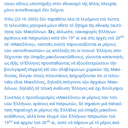
τοι­ου εἴ­δους ὑ­πο­στή­ρι­ξη στόν ἐ­θνι­κι­σμό τῆς ἄλ­λης πλευ­ρᾶς
μό­νο ἀν­τι­ε­θνι­κι­σμό δέν δεί­χνει.
ὉἸ­ός (23-10-2005) δέν πα­ρα­θέ­τει ὅ­λα τά λε­γό­με­να τοῦ Κώτ­τα.
Ὁ τε­λευ­ταῖ­ος ρη­το­ρι­κά μό­νο ἔ­θε­τε τό ζή­τη­μα τῆς ἐ­θνι­κῆς ταυ­τό­
τη­τας τῶν Μα­κε­δό­νων. Ὅ­λες, ἄλ­λω­στε, οἱἀ­να­φο­ρές Ἑλ­λή­νων
ο
ο
ῦ
(κρά­τους καί πα­τρι­ω­τῶν) κα­τά τόν 19
αἰ. καί στίς ἀρ­χές τοῦ 20
σέ «Μα­κε­δό­νες», οἱὁ­ποῖ­ες ἐ­νί­ο­τε πα­ρου­σι­ά­ζον­ται ἐκ μέ­ρους
τῶν «ἀν­τι­ε­θνι­κι­στῶν» ὡς ἀ­πό­δει­ξη ὅ­τι οἱ το­τι­νοί Ἕλ­λη­νες ἀ­πο­
δέ­χον­ταν τήν ὕ­παρ­ξη μα­κε­δο­νι­κοῦἔ­θνους, γί­νον­ται κα­τα­νο­η­τές
ὡς ἑ­ξῆς: οἱἝλ­λη­νες προ­σπα­θών­τας νά ἐ­ξου­δε­τε­ρώ­σουν τήν
βουλ­γα­ρι­κή ἐ­πιρ­ρο­ή ἐ­πί τῶν σλα­βό­φω­νων χω­ρι­κῶν τῆς Μα­κε­
δο­νί­ας, ἔ­λε­γαν στούς τε­λευ­ταί­ους ἤἰ­σχυ­ρί­ζον­ταν ὅ­τι οἱ τε­λευ­
ταῖ­οι εἶ­ναι Μα­κε­δό­νες, δη­λα­δή ἀ­πό­γο­νοι τῶν Ἀρ­χαί­ων Μα­κε­
δό­νων, δη­λα­δή σέ τε­λι­κή ἀ­νά­λυ­ση Ἕλ­λη­νες καί ὄ­χι Βούλ­γα­ροι.
Συ­νε­πῶς ὁ προσ­δι­ο­ρι­σμός «Μα­κε­δό­νες» ἐκ μέ­ρους τῶν το­τι­
νῶν Ἑλ­λή­νων, κρά­τους καί πα­τρι­ω­τῶν, δέ ση­μαί­νει μιά πα­λαι­ό­
τα­τη πα­ρα­δο­χή ἐκ μέ­ρους τῆς Ἑλ­λά­δας γιά ὕ­παρ­ξη μα­κε­δο­νι­
κοῦἔ­θνους, ἀλ­λά ἕ­ναν ἑ­λιγ­μό τῶν Ἑλ­λή­νων πα­τρι­ω­τῶν τοῦ
ου
ο
ῦ
19
καί ἀρ­χῶν τοῦ 20
αἰ., ὥ­στε νά πά­ρουν μέ τό μέ­ρος ἐ­κεί­