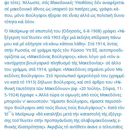
ψε τό­τε). Ἄλ­λω­στε, στίς
Μα­κε­δο­νι­κές
Ὑ
­πο­θέ­σεις
δέν ἀ­να­φέ­ρε­ται
σέ μα­κε­δο­νι­κό ἔ­θνος ὡς ὑ­παρ­κτό (οἱ πα­τέ­ρες μας, γρά­φει κά­
που, μό­νο Βούλ­γα­ροι ἤ­ξε­ραν ὅ­τι εἶ­ναι) ἀλ­λά ὡς πο­λι­τι­κή δυ­να­
τό­τη­τα καί δέ­ον.
Ὁ Μι­σίρ­κωφ σέ ἐ­πι­στο­λή του (Ὀ­δησ­σός, 6-8-1908) γρά­φει «Ἡἐ­
ξέ­γερ­ση τοῦἼ­λιν­τεν στά 1903 εἶ­χε μιά ἔκ­δη­λη ἐ­πί­δρα­ση πά­νω
μου καί μέ ὁ­δή­γη­σε νά κά­νω κά­ποι­α λά­θη». Στά 1914, ὄν­τας
στήν Ρωσ­σί­α, σέ γράμ­μα πρός τόν Ρῶσ­σο Ὑπ.Ἐξ. αὐ­το­προσ­δι­
ο­ρί­ζε­ται ὡς «Μα­κε­δό­νας Βούλ­γα­ρος», κά­νει λό­γο γιά «τόν ἀ­
ναν­τίρ­ρη­τα βουλ­γα­ρι­κό πλη­θυ­σμό τῆς Μα­κε­δο­νί­ας»· σέ ἄλ­λο
του γράμ­μα, στά 1914, γρά­φει «Μα­κε­δό­νες ση­μαί­νει μό­νο Μα­
κε­δό­νες Βούλ­γα­ροι». Στό προ­σω­πι­κό ἡ­με­ρο­λό­γιό του (γραμ­μέ­
νο κα­τά τό 1913) δή­λω­νε Βούλ­γα­ρος, καί στό ἄρ­θρο του «Ἡἐ­
θνι­κή ταυ­τό­τη­τα τῶν Μα­κε­δό­νων» (ἐφ. «20 Ἰ­ού­λη», Σό­φια, 11-
5-1924) ἔ­γρα­φε «..Ἀλ­λά τώ­ρα οἱ οἰ­μω­γές ἀ­πό τούς Μα­κε­δό­νες
μπο­ροῦν ν’ ἀ­κου­στοῦν: “εἴ­μα­στε Βούλ­γα­ροι, εἴ­μα­στε πε­ρισ­σό­
τε­ρο Βούλ­γα­ροι ἀ­πό τούς ἴ­διους τούς Βουλ­γά­ρους”». Κα­τά τόν
[6]
Ἰ­ό
ὁ Μι­σίρ­κωφ «θά κα­τα­λή­ξει με­τά τήν κα­τα­στο­λή τῆς ἐ­ξέ­γερ­
σης τοῦἼ­λιν­τεν στήν προ­πα­γάν­δι­ση τῆς σλα­βο­μα­κε­δο­νι­κῆς ἐ­
θνι­κῆς ἰ­δι­α­τε­ρό­τη­τας». Ἀ­κρι­βῶς τό ἀν­τί­θε­το ἔ­κα­νε ὁ τε­λευ­ταῖ­ος: