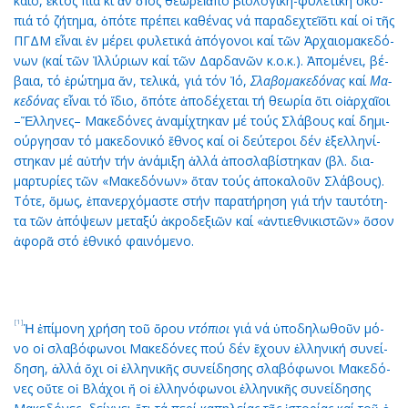
και­ο, ἐ­κτός πιά κι ἄν ὁἸ­ός θε­ω­ρεῖἀ­πό βι­ο­λο­γι­κή-φυ­λε­τι­κή σκο­
πιά τό ζή­τη­μα, ὁ­πό­τε πρέ­πει κα­θέ­νας νά πα­ρα­δε­χτεῖὅ­τι καί οἱ τῆς
ΠΓΔΜ εἶ­ναι ἐν μέ­ρει φυ­λε­τι­κά ἀ­πό­γο­νοι καί τῶν Ἀρ­χαι­ο­μα­κε­δό­
νων (καί τῶν Ἰλ­λύ­ρι­ων καί τῶν Δαρ­δα­νῶν κ.ο.κ.). Ἀ­πο­μέ­νει, βέ­
βαι­α, τό ἐ­ρώ­τη­μα ἄν, τε­λι­κά, γιά τόν Ἰ­ό,
Σλα­βο­μα­κε­δό­νας
καί
Μα­
κε­δό­νας
εἶ­ναι τό ἴ­διο, ὅ­πό­τε ἀ­πο­δέ­χε­ται τή θε­ω­ρί­α ὅ­τι οἱἀρ­χαῖ­οι
–Ἕλ­λη­νες– Μα­κε­δό­νες ἀ­να­μί­χτη­καν μέ τούς Σλά­βους καί δη­μι­
ούρ­γη­σαν τό μα­κε­δο­νι­κό ἔ­θνος καί οἱ δεύ­τε­ροι δέν ἐ­ξελ­λη­νί­
στη­καν μέ αὐ­τήν τήν ἀ­νά­μι­ξη ἀλ­λά ἀ­ποσ­λα­βί­στη­καν (βλ. δι­α­
μαρ­τυ­ρί­ες τῶν «Μα­κε­δό­νων» ὅ­ταν τούς ἀ­πο­κα­λοῦν Σλά­βους).
Τό­τε, ὅ­μως, ἐ­πα­νερ­χό­μα­στε στήν πα­ρα­τή­ρη­ση γιά τήν ταυ­τό­τη­
τα τῶν ἀ­πό­ψε­ων με­τα­ξύ ἀ­κρο­δε­ξι­ῶν καί «ἀν­τι­ε­θνι­κι­στῶν» ὅ­σον
ἀ­φο­ρᾶ στό ἐ­θνι­κό φαι­νό­με­νο.
[1]
Ἡ ἐ­πί­μο­νη χρή­ση τοῦ ὅ­ρου
ντό­πιοι
γιά νά ὑ­πο­δη­λω­θοῦν μό­
νο οἱ σλα­βό­φω­νοι Μα­κε­δό­νες πού δέν ἔ­χουν ἑλ­λη­νι­κή συ­νεί­
δη­ση, ἀλ­λά ὄ­χι οἱ ἑλ­λη­νι­κῆς συ­νεί­δη­σης σλα­βό­φω­νοι Μα­κε­δό­
νες οὔ­τε οἱ Βλά­χοι ἤ οἱ ἑλ­λη­νό­φω­νοι ἑλ­λη­νι­κῆς συ­νεί­δη­σης