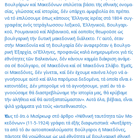
Βουλ­γά­ρων καί Μα­κε­δό­νων ἐ­πι­λύ­ε­ται βά­σει τῆς ἐ­θνι­κῆς ὀ­νο­μα­
σί­ας, γλώσ­σας καί ἱ­στο­ρί­ας, δέν ὑ­πάρ­χει ἀμ­φι­βο­λί­α ὅ­τι πρέ­πει
νά τό ἐ­πι­λύ­σου­με ὅ­πως κά­ποι­ος Ἕλ­λη­νας ἱ­ε­ρέ­ας στά 1804· συγ­
γρα­φέ­ας ἑ­νός τε­τρά­γλωσ­σου λε­ξι­κοῦ, Ἑλ­λη­νι­κοῦ, Βουλ­γα­ρι­
κοῦ, Ρου­μα­νι­κοῦ καί Ἀλ­βα­νι­κοῦ, καί ὁὁ­ποῖ­ος θε­ω­ροῦ­σε ὡς
βουλ­γα­ρι­κή τήν δυ­τι­κή μα­κε­δο­νι­κή δι­ά­λε­κτο. Γι’ αὐ­τό, ὅ­ταν
στήν Μα­κε­δο­νί­α καί τή Βουλ­γα­ρί­α δέν ἀ­να­φε­ρό­ταν ἡ Βουλ­γα­
ρι­κή Ἐ­ξαρ­χί­α, οἱἝλ­λη­νες, προ­φα­νῶς κα­λά ἐ­νη­με­ρω­μέ­νοι γιά τίς
ἐ­θνό­τη­τες τῶν Βαλ­κα­νί­ων, δέν κά­νουν καμ­μί­α δι­ά­κρι­ση ἀ­νά­με­
σα σέ Βούλ­γα­ρο, σέ Μα­κε­δό­να καί σέ Μα­κε­δό­να Σλά­βο. Ἐ­μεῖς,
οἱ Μα­κε­δό­νες, δέν γί­νε­ται, καί δέν ἔ­χου­με κα­νέ­να λό­γο νά ἀ­
γνο­ή­σου­με αὐ­τό καί ἄλ­λα πα­ρό­μοι­α δε­δο­μέ­να, τά ὁ­ποῖ­α εἶ­ναι ἑ­
κα­τον­τά­δες. Δέν μπο­ροῦ­με νά τά ἀ­γνο­ή­σου­με, για­τί ἄν τά ἀ­
γνο­ού­σα­με θά δι­α­στρε­βλώ­να­με τήν ἱ­στο­ρί­α μας, θά κρύ­βα­με
τήν ἀ­λή­θεια καί θά αὐ­τε­ξα­πα­τώ­μα­σταν». Αὐ­τά ὅ­λα, βέ­βαι­α, εἶ­ναι
ψι­λά γράμ­μα­τα γιά τούς «ἀν­τι­ε­θνι­κι­στές».
Ὅ­πως τό ὅ­τι ὁ Μι­σίρ­κωφ στό ἄρ­θρο «Ἡἐ­θνι­κή ταυ­τό­τη­τα τῶν Μα­
κε­δό­νων» (11-5-1924) γρά­φει τά ἑ­ξῆς δι­α­φω­τι­στι­κά: «Ἀ­νε­ξάρ­τη­
τα ἀ­πό τό ἄν αὐ­το­α­πο­κα­λού­μα­στε Βούλ­γα­ροι ἤ Μα­κε­δό­νες,
πάν­το­τε θά νοι­ώ­θου­με ὡς μιά ἐ­θνό­τη­τα μέ βουλ­γα­ρι­κή ἐ­θνι­κή