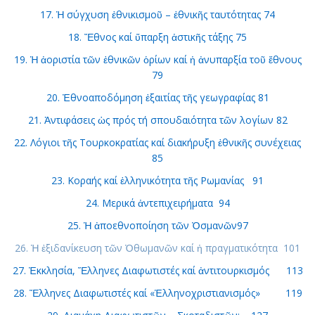
17. Ἡ σύγχυση ἐθνικισμοῦ – ἐθνικῆς ταυτότητας 74
18. Ἔθνος καί ὕπαρξη ἀστικῆς τάξης 75
19. Ἡ ἀοριστία τῶν ἐθνικῶν ὁρίων καί ἡ ἀνυπαρξία τοῦ ἔθνους
79
20. Ἐθνοαποδόμηση ἐξαιτίας τῆς γεωγραφίας 81
21. Ἀντιφάσεις ὡς πρός τή σπουδαιότητα τῶν λογίων 82
22. Λόγιοι τῆς Τουρκοκρατίας καί διακήρυξη ἐθνικῆς συνέχειας
85
23. Κοραής καί ἑλληνικότητα τῆς Ρωμανίας 91
24. Μερικά ἀντεπιχειρήματα 94
25. Ἡ ἀποεθνοποίηση τῶν Ὀσμανῶν97
26. Ἡ ἐξιδανίκευση τῶν Ὀθωμανῶν καί ἡ πραγματικότητα 101
27. Ἐκκλησία, Ἕλληνες Διαφωτιστές καί ἀντιτουρκισμός 113
28. Ἕλληνες Διαφωτιστές καί «Ἑλληνοχριστιανισμός» 119