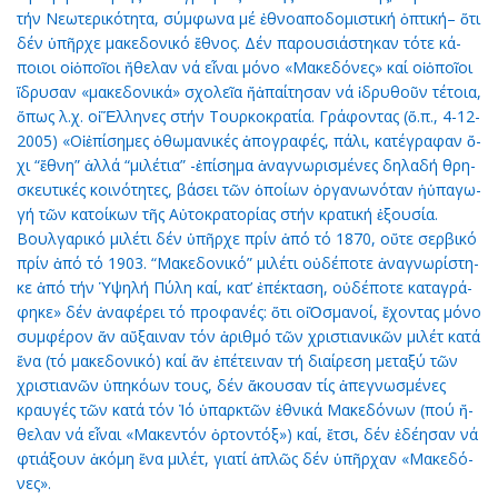
τήν Νε­ω­τε­ρι­κό­τη­τα, σύμ­φω­να μέ ἐ­θνο­α­πο­δο­μι­στι­κή ὀ­πτι­κή– ὅ­τι
δέν ὑ­πῆρ­χε μα­κε­δο­νι­κό ἔ­θνος. Δέν πα­ρου­σι­ά­στη­καν τό­τε κά­
ποι­οι οἱὁ­ποῖ­οι ἤ­θε­λαν νά εἶ­ναι μό­νο «Μα­κε­δό­νες» καί οἱὁ­ποῖ­οι
ἵ­δρυ­σαν «μα­κε­δο­νι­κά» σχο­λεῖ­α ἤἀ­παί­τη­σαν νά ἱ­δρυ­θοῦν τέ­τοι­α,
ὅ­πως λ.χ. οἱἝλ­λη­νες στήν Τουρ­κο­κρα­τί­α. Γρά­φον­τας (ὅ.π., 4-12-
2005) «Οἱἐ­πί­ση­μες ὀ­θω­μα­νι­κές ἀ­πο­γρα­φές, πά­λι, κα­τέ­γρα­φαν ὄ­
χι “ἔ­θνη” ἀλ­λά “μι­λέ­τια” -ἐ­πί­ση­μα ἀ­να­γνω­ρι­σμέ­νες δη­λα­δή θρη­
σκευ­τι­κές κοι­νό­τη­τες, βά­σει τῶν ὁ­ποί­ων ὀρ­γα­νω­νό­ταν ἡὑ­πα­γω­
γή τῶν κα­τοί­κων τῆς Αὐ­το­κρα­το­ρί­ας στήν κρα­τι­κή ἐ­ξου­σί­α.
Βουλ­γα­ρι­κό μι­λέ­τι δέν ὑ­πῆρ­χε πρίν ἀ­πό τό 1870, οὔ­τε σερ­βι­κό
πρίν ἀ­πό τό 1903. “Μα­κε­δο­νι­κό” μι­λέ­τι οὐ­δέ­πο­τε ἀ­να­γνω­ρί­στη­
κε ἀ­πό τήν Ὑ­ψη­λή Πύ­λη καί, κα­τ’ ἐ­πέ­κτα­ση, οὐ­δέ­πο­τε κα­τα­γρά­
φη­κε» δέν ἀ­να­φέ­ρει τό προ­φα­νές: ὅ­τι οἱὈ­σμα­νοί, ἔ­χον­τας μό­νο
συμ­φέ­ρον ἄν αὔ­ξαι­ναν τόν ἀ­ριθ­μό τῶν χρι­στι­α­νι­κῶν μι­λέτ κα­τά
ἕ­να (τό μα­κε­δο­νι­κό) καί ἄν ἐ­πέ­τει­ναν τή δι­αί­ρε­ση με­τα­ξύ τῶν
χρι­στια­νῶν ὑ­πη­κό­ων τους, δέν ἄ­κου­σαν τίς ἀ­πε­γνω­σμέ­νες
κραυ­γές τῶν κα­τά τόν Ἰ­ό ὑ­παρ­κτῶν ἐ­θνι­κά Μα­κε­δό­νων (πού ἤ­
θε­λαν νά εἶ­ναι «Μα­κεν­τόν ὀρ­τον­τόξ») καί, ἔ­τσι, δέν ἐ­δέ­η­σαν νά
φτιά­ξουν ἀ­κό­μη ἕ­να μι­λέτ, για­τί ἁ­πλῶς δέν ὑ­πῆρ­χαν «Μα­κε­δό­
νες».