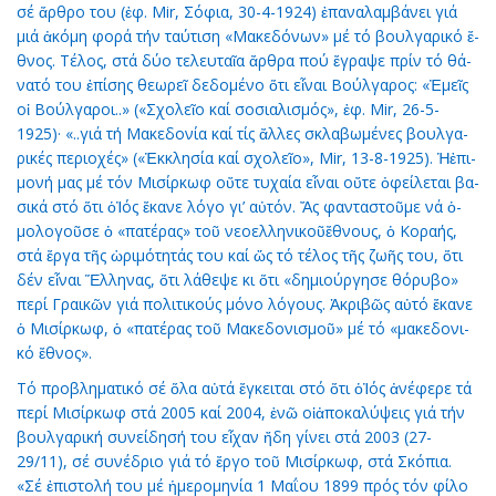
σέ ἄρ­θρο του (ἐφ. Mir, Σό­φια, 30-4-1924) ἐ­πα­να­λαμ­βά­νει γιά
μιά ἀ­κό­μη φο­ρά τήν ταύ­τι­ση «Μα­κε­δό­νων» μέ τό βουλ­γα­ρι­κό ἔ­
θνος. Τέ­λος, στά δύ­ο τε­λευ­ταῖ­α ἄρ­θρα πού ἔ­γρα­ψε πρίν τό θά­
να­τό του ἐ­πί­σης θε­ω­ρεῖ δε­δο­μέ­νο ὅ­τι εἶ­ναι Βούλ­γα­ρος: «Ἐ­μεῖς
οἱ Βούλ­γα­ροι..» («Σχο­λεῖ­ο καί σο­σι­α­λι­σμός», ἐφ. Mir, 26-5-
1925)· «..γιά τή Μα­κε­δο­νί­α καί τίς ἄλ­λες σκλα­βω­μέ­νες βουλ­γα­
ρι­κές πε­ρι­ο­χές» («Ἐκ­κλη­σί­α καί σχο­λεῖ­ο», Mir, 13-8-1925). Ἡἐ­πι­
μο­νή μας μέ τόν Μι­σίρ­κωφ οὔ­τε τυ­χαί­α εἶ­ναι οὔ­τε ὀ­φεί­λε­ται βα­
σι­κά στό ὅ­τι ὁἸ­ός ἔ­κα­νε λό­γο γι’ αὐ­τόν. Ἄς φαν­τα­στοῦ­με νά ὁ­
μο­λο­γοῦ­σε ὁ «πα­τέ­ρας» τοῦ νε­ο­ελ­λη­νι­κοῦἔ­θνους, ὁ Κο­ρα­ής,
στά ἔρ­γα τῆς ὡ­ρι­μό­τη­τάς του καί ὥς τό τέ­λος τῆς ζω­ῆς του, ὅ­τι
δέν εἶ­ναι Ἕλ­λη­νας, ὅ­τι λά­θε­ψε κι ὅ­τι «δη­μι­ούρ­γη­σε θό­ρυ­βο»
πε­ρί Γραι­κῶν γιά πο­λι­τι­κούς μό­νο λό­γους. Ἀ­κρι­βῶς αὐ­τό ἔ­κα­νε
ὁ Μι­σίρ­κωφ, ὁ «πα­τέ­ρας τοῦ Μα­κε­δο­νι­σμοῦ» μέ τό «μα­κε­δο­νι­
κό ἔ­θνος».
Τό προ­βλη­μα­τι­κό σέ ὅ­λα αὐ­τά ἔγ­κει­ται στό ὅ­τι ὁἸ­ός ἀ­νέ­φε­ρε τά
πε­ρί Μι­σίρ­κωφ στά 2005 καί 2004, ἐ­νῶ οἱἀ­πο­κα­λύ­ψεις γιά τήν
βουλ­γα­ρι­κή συ­νεί­δη­σή του εἶ­χαν ἤ­δη γί­νει στά 2003 (27-
29/11), σέ συ­νέ­δριο γιά τό ἔρ­γο τοῦ Μι­σίρ­κωφ, στά Σκό­πια.
«Σέ ἐ­πι­στο­λή του μέ ἡ­με­ρο­μη­νί­α 1 Μα­ΐ­ου 1899 πρός τόν φί­λο