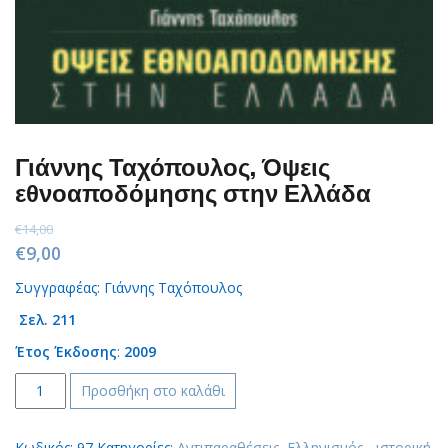
Γιάννης Ταχόπουλος, Όψεις
εθνοαποδόμησης στην Ελλάδα
€
14,00
Original
Current
€
9,00
price
price
Συγγραφέας: Γιάννης Ταχόπουλος
was:
is:
Σελ. 211
€14,00.
€9,00.
Έτος Έκδοσης
:
2009
Γιάννης
Προσθήκη στο καλάθι
Ταχόπουλος,
Όψεις
Κωδικός:
97
Κατηγορίες:
Αντιπαραθέσεις
,
Ελληνισμός - ιστορική