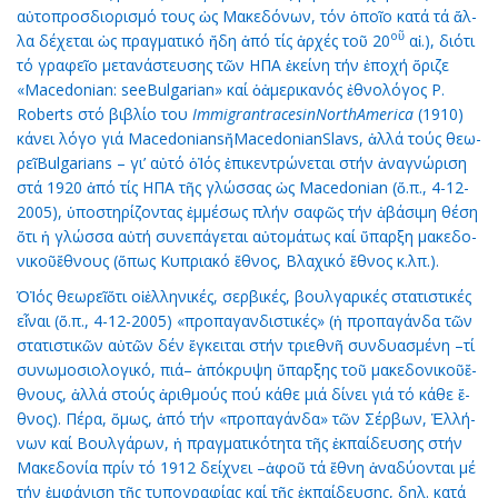
αὐ­το­προσ­δι­ο­ρι­σμό τους ὡς Μα­κε­δό­νων, τόν ὁ­ποῖ­ο κα­τά τά ἄλ­
ο
ῦ
λα δέ­χε­ται ὡς πραγ­μα­τι­κό ἤ­δη ἀ­πό τίς ἀρ­χές τοῦ 20
αἰ.), δι­ό­τι
τό γρα­φεῖ­ο με­τα­νά­στευ­σης τῶν ΗΠΑ ἐ­κεί­νη τήν ἐ­πο­χή ὅ­ρι­ζε
«Macedonian: seeBulgarian» καί ὁἀ­με­ρι­κα­νός ἐ­θνο­λό­γος P.
Roberts στό βι­βλί­ο του
Immigrant
races
in
North
America
(1910)
κά­νει λό­γο γιά MacedoniansἤMacedonianSlavs, ἀλ­λά τούς θε­ω­
ρεῖBulgarians – γι’ αὐ­τό ὁἸ­ός ἐ­πι­κεν­τρώ­νε­ται στήν ἀ­να­γνώ­ρι­ση
στά 1920 ἀ­πό τίς ΗΠΑ τῆς γλώσ­σας ὡς Macedonian (ὅ.π., 4-12-
2005), ὑ­πο­στη­ρί­ζον­τας ἐμ­μέ­σως πλήν σα­φῶς τήν ἀ­βά­σι­μη θέ­ση
ὅ­τι ἡ γλώσ­σα αὐ­τή συ­νε­πά­γε­ται αὐ­το­μά­τως καί ὕ­παρ­ξη μα­κε­δο­
νι­κοῦἔ­θνους (ὅ­πως Κυ­πρια­κό ἔ­θνος, Βλα­χι­κό ἔ­θνος κ.λπ.).
ὉἸ­ός θε­ω­ρεῖὅ­τι οἱἑλ­λη­νι­κές, σερ­βι­κές, βουλ­γα­ρι­κές στα­τι­στι­κές
εἶ­ναι (ὅ.π., 4-12-2005) «προ­πα­γαν­δι­στι­κές» (ἡ προ­πα­γάν­δα τῶν
στα­τι­στι­κῶν αὐ­τῶν δέν ἔγ­κει­ται στήν τρι­ε­θνῆ συν­δυ­α­σμέ­νη –τί
συ­νω­μο­σι­ο­λο­γι­κό, πιά– ἀ­πό­κρυ­ψη ὕ­παρ­ξης τοῦ μα­κε­δο­νι­κοῦἔ­
θνους, ἀλ­λά στούς ἀ­ριθ­μούς πού κά­θε μιά δί­νει γιά τό κά­θε ἔ­
θνος). Πέ­ρα, ὅ­μως, ἀ­πό τήν «προ­πα­γάν­δα» τῶν Σέρ­βων, Ἑλ­λή­
νων καί Βουλ­γά­ρων, ἡ πραγ­μα­τι­κό­τη­τα τῆς ἐκ­παί­δευ­σης στήν
Μα­κε­δο­νί­α πρίν τό 1912 δεί­χνει –ἀ­φοῦ τά ἔ­θνη ἀ­να­δύ­ον­ται μέ
τήν ἐμ­φά­νι­ση τῆς τυ­πο­γρα­φί­ας καί τῆς ἐκ­παί­δευ­σης, δηλ. κα­τά