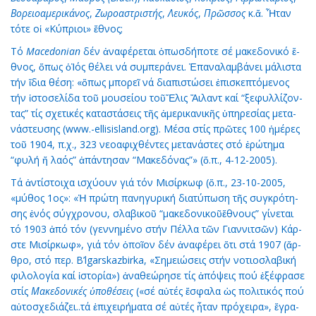
Βο­ρει­ο­α­με­ρι­κά­νος
,
Ζω­ρο­α­στρι­στής
,
Λευ­κός
,
Πρ
ῶ
σ­σος
κ.ἄ. Ἦ­ταν
τό­τε οἱ «Κύ­πριοι» ἔ­θνος;
Τό
Macedonian
δέν ἀ­να­φέ­ρε­ται ὁ­πωσ­δή­πο­τε σέ μα­κε­δο­νι­κό ἔ­
θνος, ὅ­πως ὁἸ­ός θέ­λει νά συμ­πε­ρά­νει. Ἐ­πα­να­λαμ­βά­νει μά­λι­στα
τήν ἴ­δια θέ­ση: «ὅ­πως μπο­ρεῖ νά δι­α­πι­στώ­σει ἐ­πι­σκε­πτό­με­νος
τήν ἱ­στο­σε­λί­δα τοῦ μου­σεί­ου τοῦἜ­λις Ἄι­λαντ καί “ξε­φυλ­λί­ζον­
τας” τίς σχε­τι­κές κα­τα­στά­σεις τῆς ἀ­με­ρι­κα­νι­κῆς ὑ­πη­ρε­σί­ας με­τα­
νά­στευ­σης (www.-ellisisland.org). Μέ­σα στίς πρῶ­τες 100 ἡ­μέ­ρες
τοῦ 1904, π.χ., 323 νε­ο­α­φι­χθέν­τες με­τα­νά­στες στό ἐ­ρώ­τη­μα
“φυ­λή ἤ λα­ός” ἀ­πάν­τη­σαν “Μα­κε­δό­νας”» (ὅ.π., 4-12-2005).
Τά ἀν­τί­στοι­χα ι­σχύ­ουν γιά τόν Μι­σίρ­κωφ (ὅ.π., 23-10-2005,
«μύ­θος 1ος»: «Ἡ πρώ­τη πα­νη­γυ­ρι­κή δι­α­τύ­πω­ση τῆς συγ­κρό­τη­
σης ἑ­νός σύγ­χρο­νου, σλα­βι­κοῦ “μα­κε­δο­νι­κοῦἔ­θνους” γί­νε­ται
τό 1903 ἀ­πό τόν (γεν­νη­μέ­νο στήν Πέλ­λα τῶν Γι­αν­νι­τσῶν) Κάρ­
στε Μι­σίρ­κωφ», γιά τόν ὁ­ποῖ­ον δέν ἀ­να­φέ­ρει ὅ­τι στά 1907 (ἄρ­
θρο, στό περ. B’lgarskazbirka, «Ση­μει­ώ­σεις στήν νο­τι­οσ­λα­βι­κή
φι­λο­λο­γί­α καί ἱ­στο­ρί­α») ἀ­να­θε­ώ­ρη­σε τίς ἀ­πό­ψεις πού ἐ­ξέ­φρα­σε
στίς
Μα­κε­δο­νι­κές
ὑ
­πο­θέ­σεις
(«σέ αὐ­τές ἔ­σφα­λα ὡς πο­λι­τι­κός πού
αὐ­το­σχε­διά­ζει..τά ἐ­πι­χει­ρή­μα­τα σέ αὐ­τές ἦ­ταν πρό­χει­ρα», ἔ­γρα­