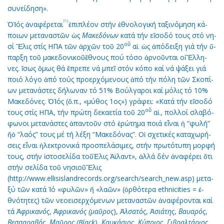
συ­νεί­δη­ση».
[5]
ὉἸ­ός ἀ­να­φέ­ρε­ται
ἐ­πι­πλέ­ον στήν ἐ­θνο­λο­γι­κή τα­ξι­νό­μη­ση κά­
ποι­ων με­τα­να­στῶν ὡς
Μα­κε­δό­νων
κα­τά τήν εἴ­σο­δό τους στό νη­
ο
ῦ
σί Ἔ­λις στίς ΗΠΑ τῶν ἀρ­χῶν τοῦ 20
αἰ. ὡς ἀ­πό­δει­ξη γιά τήν ὕ­
παρ­ξη τοῦ μα­κε­δο­νι­κοῦἔ­θνους πού τό­σο ἀρ­νοῦν­ται οἱἝλ­λη­
νες. ἴ­σως ὅ­μως θά ἔ­πρε­πε νά μπεῖ στόν κό­πο καί νά ψά­ξει γιά
ποι­ό λό­γο ἀ­πό τούς προ­ερ­χό­με­νους ἀ­πό τήν πό­λη τῶν Σκο­πί­
ων με­τα­νά­στες δή­λω­ναν τό 51% Βούλ­γα­ροι καί μό­λις τό 10%
Μα­κε­δό­νες. ὉἸ­ός (ὅ.π., «μύ­θος 1ος») γρά­φει: «Κα­τά τήν εἴ­σο­δό
ο
ῦ
τους στίς ΗΠΑ, τήν πρώ­τη δε­κα­ε­τί­α τοῦ 20
αἰ., πολ­λοί σλα­βό­
φω­νοι με­τα­νά­στες ἀ­παν­τοῦν στό ἐ­ρώ­τη­μα ποι­ά εἶ­ναι ἡ “φυ­λή”
ἤὁ “λα­ός” τους μέ τή λέ­ξη “Μα­κε­δό­νας”. Οἱ σχε­τι­κές κα­τα­χω­ρή­
σεις εἶ­ναι ἠ­λε­κτρο­νι­κά προ­σπε­λά­σι­μες, στήν πρω­τό­τυ­πη μορ­φή
τους, στήν ἱ­στο­σε­λί­δα τοῦἘ­λις Ἀ­ϊ­λαντ», ἀλ­λά δέν ἀ­να­φέ­ρει ὅ­τι
στήν σε­λί­δα τοῦ νη­σιοῦἜ­λις
(http://www.ellisislandrecords.org/search/search_new.asp) με­τα­
ξύ τῶν κα­τά Ἰ­ό «φυ­λῶν» ἤ «λα­ῶν» (ὀρ­θό­τε­ρα ethnicities = ἐ­
θνό­τη­τες) τῶν νε­ο­ει­σερ­χό­με­νων με­τα­να­στῶν ἀ­να­φέ­ρον­ται καί
τά
Ἀ
­φρι­κα­νός
,
Ἀ
­φρι­κα­νός (μα
ῦ
­ρος
),
Ἀ
λ­σα­τός
,
Ἀ
­σιά­της
,
Βαυα­ρός
,
Βεσ­σα­ρα­βός
,
Μα
ῦ
­ρος (
Black
),
Καυ­κά­σιος
,
Κύ­πριος
,
Γι­βραλ­τά­ριος
,