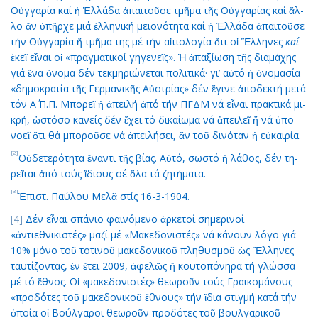
Οὐγ­γα­ρί­α καί ἡ Ἑλ­λά­δα ἀ­παι­τοῦ­σε τμῆ­μα τῆς Οὐγ­γα­ρί­ας καί ἄλ­
λο ἄν ὑ­πῆρ­χε μιά ἑλ­λη­νι­κή μει­ο­νό­τη­τα καί ἡ Ἑλ­λά­δα ἀ­παι­τοῦ­σε
τήν Οὐγ­γα­ρί­α ἤ τμῆ­μα της μέ τήν αἰ­τι­ο­λο­γί­α ὅ­τι οἱ Ἕλ­λη­νες
καί
ἐ­κεῖ εἶ­ναι οἱ «πραγ­μα­τι­κοί γη­γε­νεῖς». Ἡ ἀ­πα­ξί­ω­ση τῆς δι­α­μά­χης
γιά ἕ­να ὄ­νο­μα δέν τε­κμη­ρι­ώ­νε­ται πο­λι­τι­κά· γι’ αὐ­τό ἡ ὀ­νο­μα­σί­α
«δη­μο­κρα­τί­α τῆς Γερ­μα­νι­κῆς Αὐ­στρί­ας» δέν ἔ­γι­νε ἀ­πο­δε­κτή με­τά
τόν Α΄ Π.Π. Μπο­ρεῖ ἡ ἀ­πει­λή ἀ­πό τήν ΠΓΔΜ νά εἶ­ναι πρα­κτι­κά μι­
κρή, ὡ­στό­σο κα­νείς δέν ἔ­χει τό δι­καί­ω­μα νά ἀ­πει­λεῖ ἤ νά ὑ­πο­
νο­εῖ ὅ­τι θά μπο­ροῦ­σε νά ἀ­πει­λή­σει, ἄν τοῦ δι­νό­ταν ἡ εὐ­και­ρί­α.
[2]
Οὐ­δε­τε­ρό­τη­τα ἔ­ναν­τι τῆς βί­ας. Αὐ­τό, σω­στό ἤ λά­θος, δέν τη­
ρεῖ­ται ἀ­πό τούς ἴ­διους σέ ὅ­λα τά ζη­τή­μα­τα.
[3]
Ἐπιστ. Παύλου Μελᾶ στίς 16-3-1904.
[4]
Δέν εἶναι σπάνιο φαινόμενο ἀρκετοί σημερινοί
«ἀντιεθνικιστές» μαζί μέ «Μακεδονιστές» νά κάνουν λόγο γιά
10% μόνο τοῦ τοτινοῦ μακεδονικοῦ πληθυσμοῦ ὡς Ἕλληνες
ταυτίζοντας, ἐν ἔτει 2009, ἀφελῶς ἤ κουτοπόνηρα τή γλώσσα
μέ τό ἔθνος. Οἱ «μακεδονιστές» θεωροῦν τούς Γραικομάνους
«προδότες τοῦ μακεδονικοῦ ἔθνους» τήν ἴδια στιγμή κατά τήν
ὁποία οἱ Βούλγαροι θεωροῦν προδότες τοῦ βουλγαρικοῦ