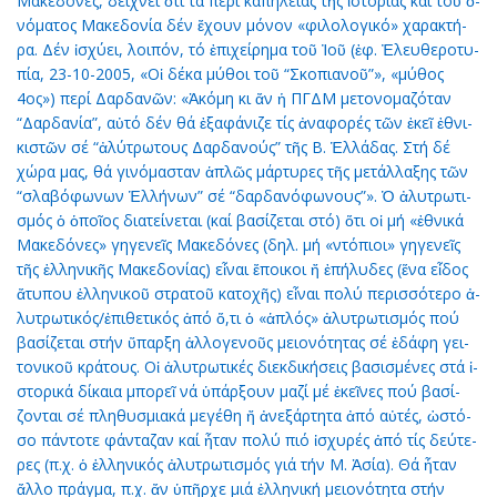
Μα­κε­δό­νες, δεί­χνει ὅ­τι τά πε­ρί κα­πη­λεί­ας τῆς ἱ­στο­ρί­ας καί τοῦ ὀ­
νό­μα­τος Μα­κε­δο­νί­α δέν ἔ­χουν μό­νον «φι­λο­λο­γι­κό» χα­ρα­κτή­
ρα. Δέν ἰ­σχύ­ει, λοι­πόν, τό ἐ­πι­χεί­ρη­μα τοῦ Ἰ­οῦ (ἐφ. Ἐ­λευ­θε­ρο­τυ­
πί­α, 23-10-2005, «Οἱ δέ­κα μύ­θοι τοῦ “Σκο­πια­νοῦ”», «μύ­θος
4ος») πε­ρί Δαρ­δα­νῶν: «Ἀ­κό­μη κι ἄν ἡ ΠΓΔΜ με­το­νο­μα­ζό­ταν
“Δαρ­δα­νί­α”, αὐ­τό δέν θά ἐ­ξα­φά­νι­ζε τίς ἀ­να­φο­ρές τῶν ἐ­κεῖ ἐ­θνι­
κι­στῶν σέ “ἀ­λύ­τρω­τους Δαρ­δα­νούς” τῆς Β. Ἑλ­λά­δας. Στή δέ
χώ­ρα μας, θά γι­νό­μα­σταν ἁ­πλῶς μάρ­τυ­ρες τῆς με­τάλ­λα­ξης τῶν
“σλα­βό­φω­νων Ἑλ­λή­νων” σέ “δαρ­δα­νό­φω­νους”». Ὁ ἀ­λυ­τρω­τι­
σμός ὁ ὁ­ποῖ­ος δι­α­τεί­νε­ται (καί βα­σί­ζε­ται στό) ὅ­τι οἱ μή «ἐ­θνι­κά
Μα­κε­δό­νες» γη­γε­νεῖς Μα­κε­δό­νες (δηλ. μή «ντό­πιοι» γη­γε­νεῖς
τῆς ἑλ­λη­νι­κῆς Μα­κε­δο­νί­ας) εἶ­ναι ἔ­ποι­κοι ἤ ἐ­πή­λυ­δες (ἕ­να εἶ­δος
ἄ­τυ­που ἑλ­λη­νι­κοῦ στρα­τοῦ κα­το­χῆς) εἶ­ναι πο­λύ πε­ρισ­σό­τε­ρο ἀ­
λυ­τρω­τι­κός/ἐ­πι­θε­τι­κός ἀ­πό ὅ,τι ὁ «ἁ­πλός» ἀ­λυ­τρω­τι­σμός πού
βα­σί­ζε­ται στήν ὕ­παρ­ξη ἀλ­λο­γε­νοῦς μει­ο­νό­τη­τας σέ ἐ­δά­φη γει­
το­νι­κοῦ κρά­τους. Οἱ ἀ­λυ­τρω­τι­κές δι­εκ­δι­κή­σεις βα­σι­σμέ­νες στά ἱ­
στο­ρι­κά δί­και­α μπο­ρεῖ νά ὑ­πάρ­ξουν μα­ζί μέ ἐ­κεῖ­νες πού βα­σί­
ζον­ται σέ πλη­θυ­σμια­κά με­γέ­θη ἤ ἀ­νε­ξάρ­τη­τα ἀ­πό αὐ­τές, ὡ­στό­
σο πάν­το­τε φάν­τα­ζαν καί ἦ­ταν πο­λύ πιό ἰ­σχυ­ρές ἀ­πό τίς δεύ­τε­
ρες (π.χ. ὁ ἑλ­λη­νι­κός ἀ­λυ­τρω­τι­σμός γιά τήν Μ. Ἀ­σί­α). Θά ἦ­ταν
ἄλ­λο πράγ­μα, π.χ. ἄν ὑ­πῆρ­χε μιά ἑλ­λη­νι­κή μει­ο­νό­τη­τα στήν