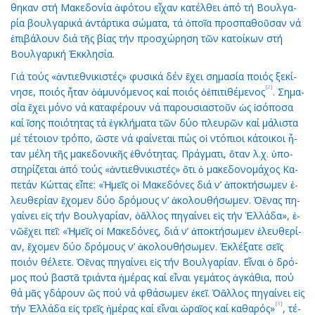
θη­καν στή Μα­κε­δο­νί­α ἀ­φό­του εἶ­χαν κα­τέλ­θει ἀ­πό τή Βουλ­γα­
ρί­α βουλ­γα­ρι­κά ἀν­τάρ­τι­κα σώ­μα­τα, τά ὁ­ποῖ­α προ­σπα­θοῦ­σαν νά
ἐ­πι­βά­λουν διά τῆς βί­ας τήν προ­σχώ­ρη­ση τῶν κα­τοί­κων στή
Βουλ­γα­ρι­κή Ἐκ­κλη­σί­α.
Γιά τούς «ἀν­τι­ε­θνι­κι­στές» φυ­σι­κά δέν ἔ­χει ση­μα­σί­α ποι­ός ξε­κί­
[2]
νη­σε, ποι­ός ἦ­ταν ὁἀ­μυ­νό­με­νος καί ποι­ός ὁἐ­πι­τι­θέ­με­νος
. Ση­μα­
σί­α ἔ­χει μό­νο νά κα­τα­φέ­ρουν νά πα­ρου­σια­στοῦν ὡς ἰ­σό­πο­σα
καί ἴ­σης ποι­ό­τη­τας τά ἐγ­κλή­μα­τα τῶν δύ­ο πλευ­ρῶν καί μά­λι­στα
μέ τέ­τοι­ον τρό­πο, ὥ­στε νά φαί­νε­ται πώς οἱ ντό­πιοι κά­τοι­κοι ἦ­
ταν μέ­λη τῆς μα­κε­δο­νι­κῆς ἐ­θνό­τη­τας. Πράγ­μα­τι, ὅ­ταν λ.χ. ὑ­πο­
στη­ρί­ζε­ται ἀ­πό τούς «ἀν­τι­ε­θνι­κι­στές» ὅ­τι ὁ μα­κε­δο­νο­μά­χος Κα­
πε­τάν Κώτ­τας εἶ­πε: «Ἡ­μεῖς οἱ Μα­κε­δό­νες διά ν’ ἀ­πο­κτή­σω­μεν ἐ­
λευ­θε­ρί­αν ἔ­χο­μεν δύ­ο δρό­μους ν’ ἀ­κο­λου­θή­σω­μεν. Ὁἕ­νας πη­
γαί­νει εἰς τήν Βουλ­γα­ρί­αν, ὁἄλ­λος πη­γαί­νει εἰς τήν Ἑλ­λά­δα», ἐ­
νῶἔ­χει πεῖ: «Ἡ­μεῖς οἱ Μα­κε­δό­νες, διά ν’ ἀ­πο­κτή­σω­μεν ἐ­λευ­θε­ρί­
αν, ἔ­χο­μεν δύ­ο δρό­μους ν’ ἀ­κο­λου­θή­σω­μεν. Ἐ­κλέ­ξα­τε σεῖς
ποι­όν θέ­λε­τε. Ὁἕ­νας πη­γαί­νει εἰς τήν Βουλ­γα­ρί­αν. Εἶ­ναι ὁ δρό­
μος πού βα­στᾶ τριά­ντα ἡ­μέ­ρας καί εἶ­ναι γε­μά­τος ἀγ­κά­θια, πού
θά μᾶς γδά­ρουν ὥς πού νά φθά­σω­μεν ἐ­κεῖ. Ὁἄλ­λος πη­γαί­νει εἰς
[3]
τήν Ἑλ­λά­δα εἰς τρεῖς ἡ­μέ­ρας καί εἶ­ναι ὡ­ραῖ­ος καί κα­θα­ρός»
, τέ­