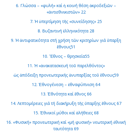
6. Γλώσσα – «φυλή» καί ἡ κοινή θέση ἀκροδεξιῶν –
«ἀντιεθνικιστῶν» 22
7. Ἡ ὑπερτίμηση τῆς «συνείδησης» 25
8. Βυζαντινή ἑλληνικότητα 28
9. Ἡ ἀντιφατικότητα στή χρήση τῶν κριτηρίων γιά ὕπαρξη
ἔθνους51
10. Ἔθνος – θρησκεία55
11. Ἡ «ἀνακατασκευή τοῦ παρελθόντος»
ὡς ἀπόδειξη προνεωτερικῆς ἀνυπαρξίας τοῦ ἔθνους59
12. Ἐθνογένεση – ἐθναφύπνιση 64
13. Ἐθνότητα καί ἔθνος 66
14. Λεπτομέρειες γιά τή διακήρυξη τῆς ὕπαρξης ἔθνους 67
15. Ἐθνικοί μύθοι καί ἀλήθειες 68
16. «Φυσική» προνεωτερική καί «μή φυσική» νεωτερική ἐθνική
ταυτότητα 69