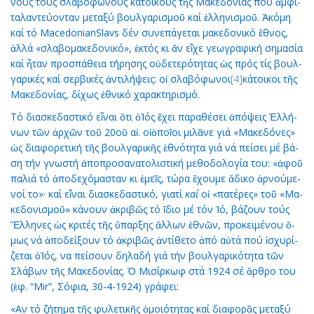
νους τούς σλα­βό­φω­νους κα­τοί­κους τῆς Μα­κε­δο­νί­ας πού ἀμ­φι­
τα­λαν­τεύ­ον­ταν με­τα­ξύ βουλ­γα­ρι­σμοῦ καί ἑλ­λη­νι­σμοῦ. Ἀ­κό­μη
καί τό MacedonianSlavs δέν συ­νε­πά­γε­ται μα­κε­δο­νι­κό ἔ­θνος,
ἀλ­λά «σλα­βο­μα­κε­δο­νι­κό», ἐ­κτός κι ἄν εἶ­χε γε­ω­γρα­φι­κή ση­μα­σί­α
καί ἦ­ταν προ­σπά­θεια τή­ρη­σης οὐ­δε­τε­ρό­τη­τας ὡς πρός τίς βουλ­
γα­ρι­κές καί σερ­βι­κές ἀν­τι­λή­ψεις: οἱ σλα­βό­φω­νοι
[4]
κά­τοι­κοι τῆς
Μα­κε­δο­νί­ας, δί­χως ἐ­θνι­κό χα­ρα­κτη­ρι­σμό.
Τό δι­α­σκε­δα­στι­κό εἶ­ναι ὅ­τι ὁἸ­ός ἔ­χει πα­ρα­θέ­σει ἀ­πό­ψεις Ἑλ­λή­
νων τῶν ἀρ­χῶν τοῦ 20οῦ αἰ. οἱὁ­ποῖ­οι μι­λᾶ­νε γιά «Μα­κε­δό­νες»
ὡς δι­α­φο­ρε­τι­κή τῆς βουλ­γα­ρι­κῆς ἐ­θνό­τη­τα γιά νά πεί­σει μέ βά­
ση τήν γνω­στή ἀ­πο­προ­σα­να­το­λι­στι­κή με­θο­δο­λο­γί­α του: «ἀ­φοῦ
πα­λιά τό ἀ­πο­δε­χό­μα­σταν κι ἐ­μεῖς, τώ­ρα ἔ­χου­με ἄ­δι­κο ἀρ­νού­με­
νοί το»· καί εἶ­ναι δι­α­σκε­δα­στι­κό, για­τί
καί
οἱ «πα­τέ­ρες» τοῦ «Μα­
κε­δο­νι­σμοῦ» κά­νουν ἀ­κρι­βῶς τό ἴ­διο μέ τόν Ἰ­ό, βά­ζουν τούς
Ἕλ­λη­νες ὡς κρι­τές τῆς ὕ­παρ­ξης ἄλ­λων ἐ­θνῶν, προ­κει­μέ­νου ὅ­
μως νά ἀ­πο­δεί­ξουν τό ἀ­κρι­βῶς ἀν­τί­θε­το ἀ­πό αὐ­τά πού ἰ­σχυ­ρί­
ζε­ται ὁἸ­ός, να πεί­σουν δη­λα­δή γιά τήν βουλ­γα­ρι­κό­τη­τα τῶν
Σλά­βων τῆς Μα­κε­δο­νί­ας. Ὁ Μι­σίρ­κωφ στά 1924 σέ ἄρ­θρο του
(ἐφ. “Mir”, Σό­φια, 30-4-1924) γρά­φει:
«Αν τό ζή­τη­μα τῆς φυ­λε­τι­κῆς ὁ­μοι­ό­τη­τας καί δι­α­φο­ρᾶς με­τα­ξύ