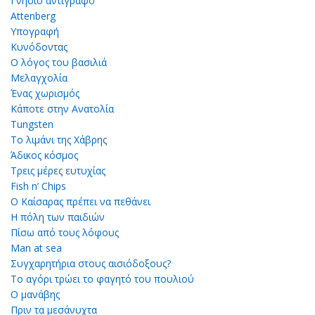
Γνήσιο αντίγραφο
Attenberg
Υπογραφή
Κυνόδοντας
Ο λόγος του βασιλιά
Μελαγχολία
Ένας χωρισμός
Κάποτε στην Ανατολία
Tungsten
Το λιμάνι της Χάβρης
Άδικος κόσμος
Τρεις μέρες ευτυχίας
Fish n’ Chips
Ο Καίσαρας πρέπει να πεθάνει
Η πόλη των παιδιών
Πίσω από τους λόφους
Man at sea
Συγχαρητήρια στους αισιόδοξους?
Το αγόρι τρώει το φαγητό του πουλιού
Ο μανάβης
Πριν τα μεσάνυχτα