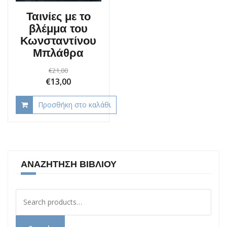
Ταινίες με το
βλέμμα του
Κωνσταντίνου
Μπλάθρα
€
21,00
Original
Current
€
13,00
price
price
Προσθήκη στο καλάθι
was:
is:
€21,00.
€13,00.
ΑΝΑΖΉΤΗΣΗ ΒΙΒΛΊΟΥ
Αναζήτηση
για: