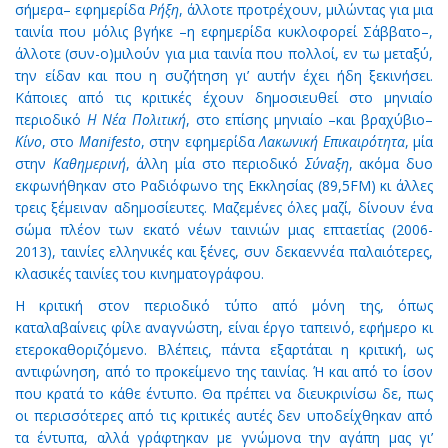
σήμερα– εφημερίδα
Ρήξη
, άλλοτε προτρέχουν, μιλώντας για μια
ταινία που μόλις βγήκε –η εφημερίδα κυκλοφορεί Σάββατο–,
άλλοτε (συν-ο)μιλούν για μια ταινία που πολλοί, εν τω μεταξύ,
την είδαν και που η συζήτηση γι’ αυτήν έχει ήδη ξεκινήσει.
Κάποιες από τις κριτικές έχουν δημοσιευθεί στο μηνιαίο
περιοδικό
Η Νέα Πολιτική
, στο επίσης μηνιαίο –και βραχύβιο–
Κίνο
, στο
Μanifesto
, στην εφημερίδα
Λακωνική Επικαιρότητα
, μία
στην
Καθημερινή
, άλλη μία στο περιοδικό
Σύναξη
, ακόμα δυο
εκφωνήθηκαν στο Ραδιόφωνο της Εκκλησίας (89,5FM) κι άλλες
τρεις ξέμειναν αδημοσίευτες. Μαζεμένες όλες μαζί, δίνουν ένα
σώμα πλέον των εκατό νέων ταινιών μιας επταετίας (2006-
2013), ταινίες ελληνικές και ξένες, συν δεκαεννέα παλαιότερες,
κλασικές ταινίες του κινηματογράφου.
Η κριτική στον περιοδικό τύπο από μόνη της, όπως
καταλαβαίνεις φίλε αναγνώστη, είναι έργο ταπεινό, εφήμερο κι
ετεροκαθοριζόμενο. Βλέπεις, πάντα εξαρτάται η κριτική, ως
αντιφώνηση, από το προκείμενο της ταινίας. Ή και από το ίσον
που κρατά το κάθε έντυπο. Θα πρέπει να διευκρινίσω δε, πως
οι περισσότερες από τις κριτικές αυτές δεν υποδείχθηκαν από
τα έντυπα, αλλά γράφτηκαν με γνώμονα την αγάπη μας γι’