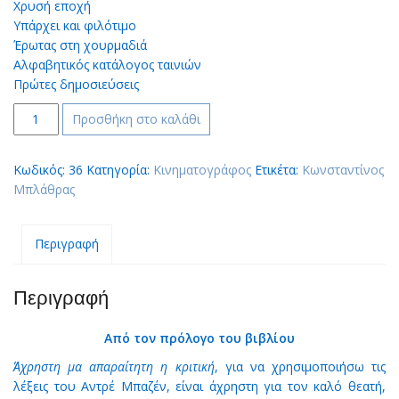
Χρυσή εποχή
Υπάρχει και φιλότιμο
Έρωτας στη χουρμαδιά
Αλφαβητικός κατάλογος ταινιών
Πρώτες δημοσιεύσεις
Κωνσταντίνος
Προσθήκη στο καλάθι
Μπλάθρας,
100+1
Κωδικός:
36
Κατηγορία:
Κινηματογράφος
Ετικέτα:
Κωνσταντίνος
ταινίες
Μπλάθρας
quantity
Περιγραφή
Περιγραφή
Από τον πρόλογο του βιβλίου
Άχρηστη μα απαραίτητη η κριτική
, για να χρησιμοποιήσω τις
λέξεις του Αντρέ Μπαζέν, είναι άχρηστη για τον καλό θεατή,