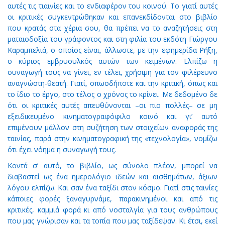
αυτές τις τιαινίες και το ενδιαφέρον του κοινού. Το γιατί αυτές
οι κριτικές συγκεντρώθηκαν και επανεκδίδονται στο βιβλίο
που κρατάς στα χέρια σου, θα πρέπει να το αναζητήσεις στη
ματαιοδοξία του γράφοντος και στη φιλία του εκδότη Γιώργου
Καραμπελιά, ο οποίος είναι, άλλωστε, με την εφημερίδα Ρήξη,
ο κύριος εμβρυουλκός αυτών των κειμένων. Ελπίζω η
συναγωγή τους να γίνει, εν τέλει, χρήσιμη για τον φιλέρευνο
αναγνώστη-θεατή. Γιατί, οπωσδήποτε και την κριτική, όπως και
το ίδιο το έργο, στο τέλος ο χρόνος το κρίνει. Με δεδομένο δε
ότι οι κριτικές αυτές απευθύνονται –οι πιο πολλές– σε μη
εξειδικευμένο κινηματογραφόφιλο κοινό και γι’ αυτό
επιμένουν μάλλον στη συζήτηση των στοιχείων αναφοράς της
ταινίας, παρά στην κινηματογραφική της «τεχνολογία», νομίζω
ότι έχει νόημα η συναγωγή τους.
Κοντά σ’ αυτό, το βιβλίο, ως σύνολο πλέον, μπορεί να
διαβαστεί ως ένα ημερολόγιο ιδεών και αισθημάτων, άξιων
λόγου ελπίζω. Και σαν ένα ταξίδι στον κόσμο. Γιατί στις ταινίες
κάποιες φορές ξαναγυρνάμε, παρακινημένοι και από τις
κριτικές, καμμιά φορά κι από νοσταλγία για τους ανθρώπους
που μας γνώρισαν και τα τοπία που μας ταξίδεψαν. Κι έτσι, εκεί