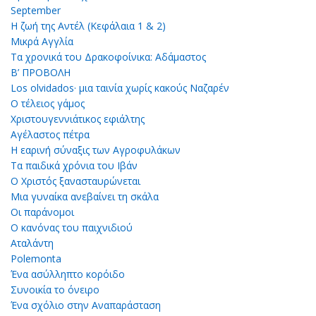
September
Η ζωή της Αντέλ (Κεφάλαια 1 & 2)
Μικρά Αγγλία
Τα χρονικά του Δρακοφοίνικα: Αδάμαστος
Β’ ΠΡΟΒΟΛΗ
Los olvidados· μια ταινία χωρίς κακούς Ναζαρέν
Ο τέλειος γάμος
Χριστουγεννιάτικος εφιάλτης
Αγέλαστος πέτρα
Η εαρινή σύναξις των Αγροφυλάκων
Τα παιδικά χρόνια του Ιβάν
Ο Χριστός ξανασταυρώνεται
Μια γυναίκα ανεβαίνει τη σκάλα
Οι παράνομοι
Ο κανόνας του παιχνιδιού
Αταλάντη
Polemonta
Ένα ασύλληπτο κορόιδο
Συνοικία το όνειρο
Ένα σχόλιο στην Αναπαράσταση