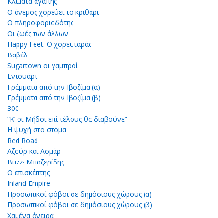
Κλίματα αγάπης
Ο άνεμος χορεύει το κριθάρι
Ο πληροφοριοδότης
Οι ζωές των άλλων
Happy Feet. Ο χορευταράς
Βαβέλ
Sugartown οι γαμπροί
Εντουάρτ
Γράμματα από την Ιβοζίμα (α)
Γράμματα από την Ιβοζίμα (β)
300
“Κ’ οι Μήδοι επί τέλους θα διαβούνε”
Η ψυχή στο στόμα
Red Road
Αζούρ και Ασμάρ
Buzz· Μπαζερίδης
Ο επισκέπτης
Inland Empire
Προσωπικοί φόβοι σε δημόσιους χώρους (α)
Προσωπικοί φόβοι σε δημόσιους χώρους (β)
Χαμένα όνειρα