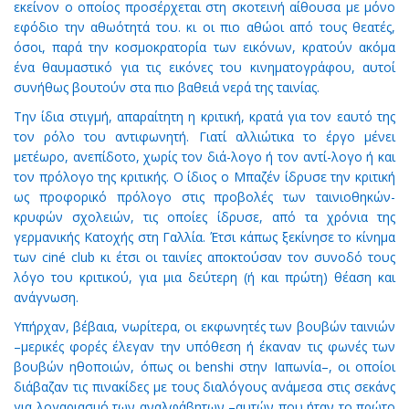
εκείνον ο οποίος προσέρχεται στη σκοτεινή αίθουσα με μόνο
εφόδιο την αθωότητά του. κι οι πιο αθώοι από τους θεατές,
όσοι, παρά την κοσμοκρατορία των εικόνων, κρατούν ακόμα
ένα θαυμαστικό για τις εικόνες του κινηματογράφου, αυτοί
συνήθως βουτούν στα πιο βαθειά νερά της ταινίας.
Την ίδια στιγμή, απαραίτητη η κριτική, κρατά για τον εαυτό της
τον ρόλο του αντιφωνητή. Γιατί αλλιώτικα το έργο μένει
μετέωρο, ανεπίδοτο, χωρίς τον διά-λογο ή τον αντί-λογο ή και
τον πρόλογο της κριτικής. Ο ίδιος ο Μπαζέν ίδρυσε την κριτική
ως προφορικό πρόλογο στις προβολές των ταινιοθηκών-
κρυφών σχολειών, τις οποίες ίδρυσε, από τα χρόνια της
γερμανικής Κατοχής στη Γαλλία. Έτσι κάπως ξεκίνησε το κίνημα
των ciné club κι έτσι οι ταινίες αποκτούσαν τον συνοδό τους
λόγο του κριτικού, για μια δεύτερη (ή και πρώτη) θέαση και
ανάγνωση.
Υπήρχαν, βέβαια, νωρίτερα, οι εκφωνητές των βουβών ταινιών
–μερικές φορές έλεγαν την υπόθεση ή έκαναν τις φωνές των
βουβών ηθοποιών, όπως οι benshi στην Ιαπωνία–, οι οποίοι
διάβαζαν τις πινακίδες με τους διαλόγους ανάμεσα στις σεκάνς
για λογαριασμό των αναλφάβητων –αυτών που ήταν το πρώτο