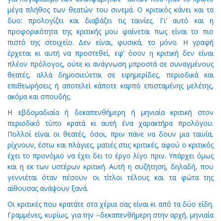
μέγα πλήθος των θεατών του σινεμά. Ο κριτικός κάνει και τα
δυο: προλογίζει και διαβάζει τις ταινίες. Γι’ αυτό και η
προφορικότητα της κριτικής μου φαίνεται πως είναι το πιο
πιστό της στοιχείο. Δεν είναι, φυσικά, το μόνο. Η γραφή
έρχεται κι αυτή να προστεθεί, εφ’ όσον η κριτική δεν είναι
πλέον πρόλογος, ούτε κι ανάγνωση μπροστά σε συναγμένους
θεατές, αλλά δημοσιεύεται σε εφημερίδες, περιοδικά και
επιθεωρήσεις ή αποτελεί κάποτε καρπό επισταμένης μελέτης,
ακόμα και σπουδής.
Η εβδομαδιαία ή δεκαπενθήμερη ή μηνιαία κριτική στον
περιοδικό τύπο κρατά κι αυτή ένα χαρακτήρα προλόγου.
Πολλοί είναι οι θεατές, όσοι, πριν πάνε να δουν μια ταινία,
ρίχνουν, έστω και πλάγιες, ματιές στις κριτικές, αφού ο κριτικός
έχει το προνόμιο να έχει δει το έργο λίγο πριν. Υπάρχει όμως
και η εκ των υστέρων κριτική. Αυτή η συζήτηση, δηλαδή, που
γεννιέται όταν πέσουν οι τίτλοι τέλους και τα φώτα της
αίθουσας ανάψουν ξανά.
Οι κριτικές που κρατάτε στα χέρια σας είναι κι από τα δύο είδη.
Γραμμένες, κυρίως, για την –δεκαπενθήμερη στην αρχή, μηνιαία