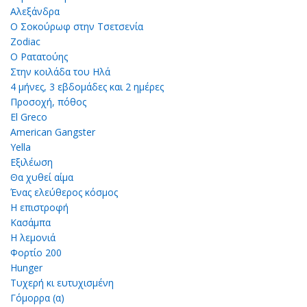
Αλεξάνδρα
Ο Σοκούρωφ στην Τσετσενία
Zodiac
Ο Ρατατούης
Στην κοιλάδα του Ηλά
4 μήνες, 3 εβδομάδες και 2 ημέρες
Προσοχή, πόθος
El Greco
American Gangster
Yella
Εξιλέωση
Θα χυθεί αίμα
Ένας ελεύθερος κόσμος
Η επιστροφή
Κασάμπα
Η λεμονιά
Φορτίο 200
Hunger
Τυχερή κι ευτυχισμένη
Γόμορρα (α)