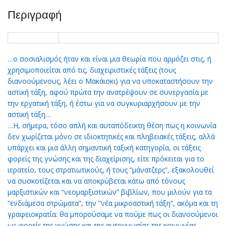
quantity
Περιγραφή
…ο σοσιαλισμός ήταν και είναι μια θεωρία που αρμόζει στις, ή
χρησιμοποιείται από τις, διαχειριστικές τάξεις (τους
διανοούμενους, λέει ο Μακάισκι) για να υποκαταστήσουν την
αστική τάξη, αφού πρώτα την ανατρέψουν σε συνεργασία με
την εργατική τάξη, ή έστω για να συγκυριαρχήσουν με την
αστική τάξη…
…H, σήμερα, τόσο απλή και αυταπόδεικτη θέση πως η κοινωνία
δεν χωρίζεται μόνο σε ιδιοκτητικές και πληβειακές τάξεις, αλλά
υπάρχει και μια άλλη σημαντική ταξική κατηγορία, οι τάξεις
φορείς της γνώσης και της διαχείρισης, είτε πρόκειται για το
ιερατείο, τους στρατιωτικούς, ή τους “μάνατζερς”, εξακολουθεί
να συσκοτίζεται και να αποκρύβεται κάτω από τόνους
μαρξιστικών και “νεομαρξιστικών” βιβλίων, που μιλούν για τα
“ενδιάμεσα στρώματα”, την “νέα μικροαστική τάξη”, ακόμα και τη
γραφειοκρατία: θα μπορούσαμε να πούμε πως οι διανοούμενοι
ως φορείς της γνώσης και της αυτογνωσίας της κοινωνίας