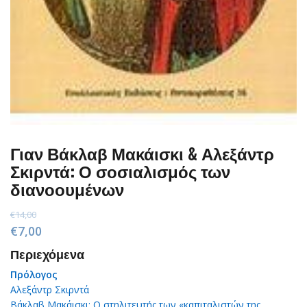
Γιαν Βάκλαβ Μακάισκι & Αλεξάντρ
Σκιρντά: Ο σοσιαλισμός των
διανοουμένων
€
14,00
Original
Current
€
7,00
price
price
Περιεχόμενα
was:
is:
Πρόλογος
€14,00.
€7,00.
Αλεξάντρ Σκιρντά
Βάκλαβ Μακάισκι: Ο στηλιτευτής των «καπιταλιστών της