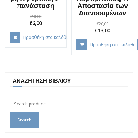
πα­νά­στα­ση
Αποστασία των
Διανοουμένων
€
10,00
Original
Current
€
6,00
€
20,00
Original
Current
price
price
€
13,00
Προσθήκη στο καλάθι
price
price
was:
is:
Προσθήκη στο καλάθι
was:
is:
€10,00.
€6,00.
€20,00.
€13,00.
ΑΝΑΖΉΤΗΣΗ ΒΙΒΛΊΟΥ
Αναζήτηση
για:
Search