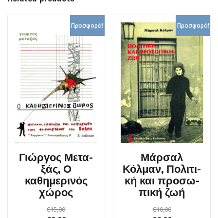
Προσφορά!
Προσφορά!
Γιώρ­γος Με­τα­
Μάρσαλ
ξάς, Ο
Κόλμαν, Πο­λι­τι­
καθημερινός
κή και προ­σω­
χώρος
πι­κή ζω­ή
€
15,00
€
10,00