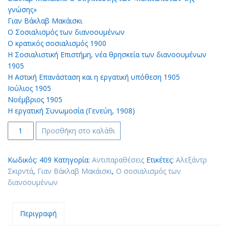
γνώσης»
Γιαν Βάκλαβ Μακάισκι
Ο Σοσιαλισμός των διανοουμένων
Ο κρατικός σοσιαλισμός 1900
Η Σοσιαλιστική Επιστήμη, νέα θρησκεία των διανοουμένων
1905
Η Αστική Επανάσταση και η εργατική υπόθεση 1905
Ιούλιος 1905
Νοέμβριος 1905
Η εργατική Συνωμοσία (Γενεύη, 1908)
Γιαν
Προσθήκη στο καλάθι
Βάκλαβ
Μακάισκι
Κωδικός:
409
Κατηγορία:
Αντιπαραθέσεις
Ετικέτες:
Αλεξάντρ
&
Σκιρντά
,
Γιαν Βάκλαβ Μακάισκι
,
Ο σοσιαλισμός των
Αλεξάντρ
διανοουμένων
Σκιρντά:
Ο
σοσιαλισμός
Περιγραφή
των
διανοουμένων