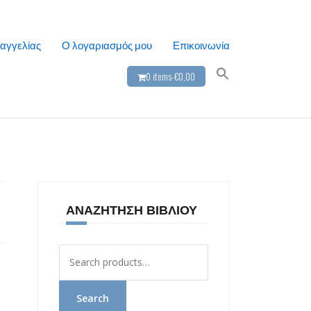
αγγελίας
Ο λογαριασμός μου
Επικοινωνία
0 items-
€
0,00
ΑΝΑΖΉΤΗΣΗ ΒΙΒΛΊΟΥ
Αναζήτηση
για:
Search