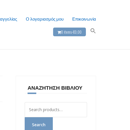
αγγελίας
Ο λογαριασμός μου
Επικοινωνία
0 items-
€
0,00
ΑΝΑΖΉΤΗΣΗ ΒΙΒΛΊΟΥ
Αναζήτηση
για:
Search