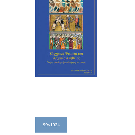
Post
99×1024
navigation