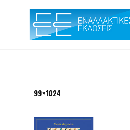
Skip
to
content
99×1024