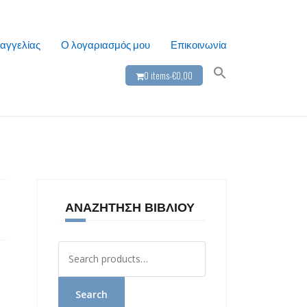
αγγελίας
Ο λογαριασμός μου
Επικοινωνία
0 items-
€
0,00
ΑΝΑΖΉΤΗΣΗ ΒΙΒΛΊΟΥ
Αναζήτηση
για:
Search